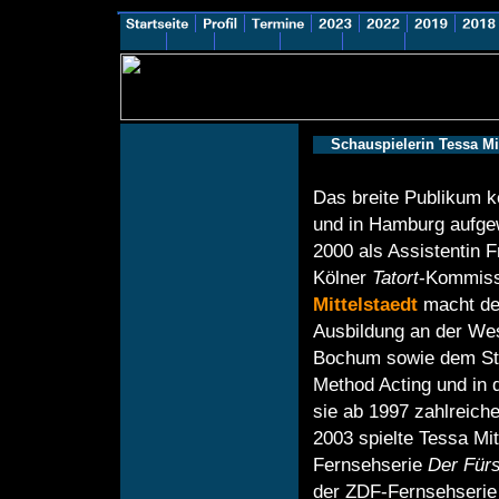
Schauspielerin Tessa Mit
Das breite Publikum k
und in Hamburg aufge
2000 als Assistentin 
Kölner
Tatort
-Kommiss
Mittelstaedt
macht den
Ausbildung an der Wes
Bochum sowie dem St
Method Acting und in 
sie ab 1997 zahlreic
2003 spielte Tessa Mit
Fernsehserie
Der Für
der ZDF-Fernsehseri